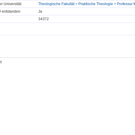
er Universität:
Theologische Fakultät > Praktische Theologie > Professur f
U entstanden:
Ja
34372
tt