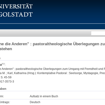
ne die Anderen" : pastoraltheologische Überlegungen 
stehen
n
na
:
ie Anderen" : pastoraltheologische Überlegungen zum Umgang mit Fremdheit und 
 M. ; Karl, Katharina (Hrsg.): Kontemplative Pastoral : Seelsorge, Mystagogie, Predi
- S. 45-59
917-3573-3
aben
rm:
Aufsatz in einem Buch
intrags:
Deutsch