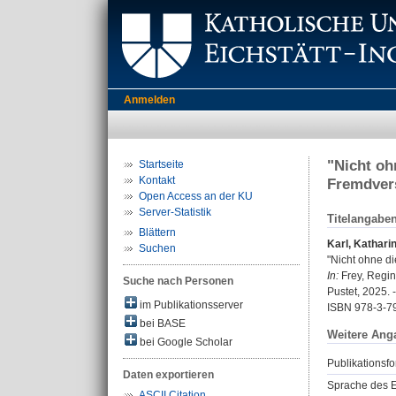
Anmelden
"Nicht oh
Startseite
Kontakt
Fremdver
Open Access an der KU
Server-Statistik
Titelangabe
Blättern
Karl, Kathari
Suchen
"Nicht ohne d
In:
Frey, Regina
Suche nach Personen
Pustet, 2025. 
im Publikationsserver
ISBN 978-3-7
bei BASE
Weitere Ang
bei Google Scholar
Publikationsfo
Daten exportieren
Sprache des E
ASCII Citation