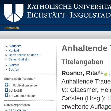
Anmelden
Anhaltende 
Startseite
Kontakt
Open Access an der KU
Server-Statistik
Titelangaben
Blättern
Suchen
Rosner, Rita
Suche nach Personen
Anhaltende Traue
im Publikationsserver
In:
Glaesmer, Heide 
bei BASE
bei Google Scholar
Carsten (Hrsg.): 
erweiterte Auflage
Daten exportieren
ASCII Citation