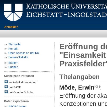
Anmelden
Eröffnung d
Startseite
Kontakt
"Einsamkeit 
Open Access an der KU
Server-Statistik
Praxisfelder
Blättern
Suchen
Titelangaben
Suche nach Personen
im Publikationsserver
Möde, Erwin
:
bei BASE
bei Google Scholar
Eröffnung der aka
Daten exportieren
Konzeptionen und 
ASCII Citation