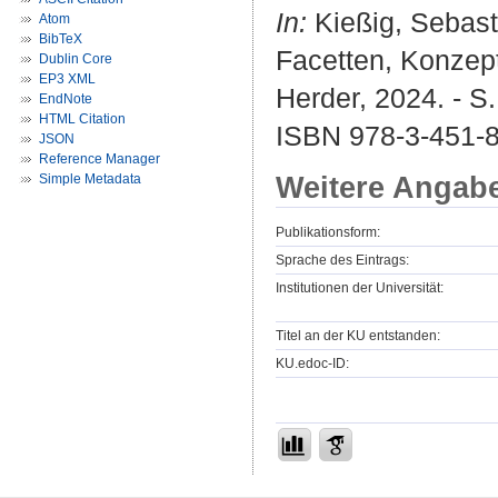
In:
Kießig, Sebasti
Atom
BibTeX
Facetten, Konzept
Dublin Core
EP3 XML
Herder, 2024. - S
EndNote
HTML Citation
ISBN 978-3-451-8
JSON
Reference Manager
Weitere Angab
Simple Metadata
Publikationsform:
Sprache des Eintrags:
Institutionen der Universität:
Titel an der KU entstanden:
KU.edoc-ID: