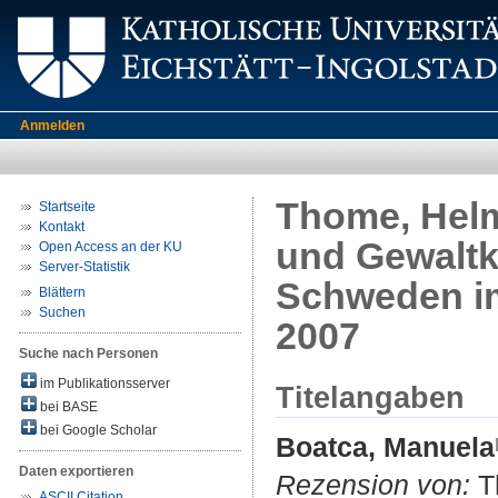
Anmelden
Thome, Helmu
Startseite
Kontakt
und Gewaltk
Open Access an der KU
Server-Statistik
Schweden im
Blättern
Suchen
2007
Suche nach Personen
im Publikationsserver
Titelangaben
bei BASE
bei Google Scholar
Boatca, Manuela
Daten exportieren
Rezension von:
Th
ASCII Citation