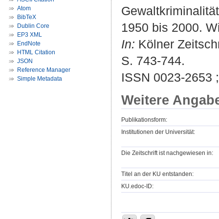
Gewaltkriminalitä
Atom
BibTeX
1950 bis 2000. W
Dublin Core
EP3 XML
In:
Kölner Zeitschr
EndNote
HTML Citation
S. 743-744.
JSON
Reference Manager
ISSN 0023-2653 
Simple Metadata
Weitere Angab
Publikationsform:
Institutionen der Universität:
Die Zeitschrift ist nachgewiesen in:
Titel an der KU entstanden:
KU.edoc-ID: