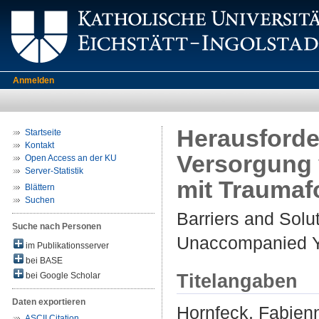
Anmelden
Herausforde
Startseite
Kontakt
Versorgung 
Open Access an der KU
Server-Statistik
mit Traumaf
Blättern
Suchen
Barriers and Solu
Suche nach Personen
Unaccompanied 
im Publikationsserver
bei BASE
Titelangaben
bei Google Scholar
Daten exportieren
Hornfeck, Fabien
ASCII Citation