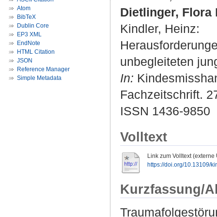
Atom
Dietlinger, Flora
BibTeX
Kindler, Heinz
:
Dublin Core
EP3 XML
Herausforderunge
EndNote
HTML Citation
unbegleiteten jun
JSON
Reference Manager
In:
Kindesmisshand
Simple Metadata
Fachzeitschrift. 
ISSN 1436-9850
Volltext
Link zum Volltext (externe
https://doi.org/10.13109/k
Kurzfassung/A
Traumafolgestörun