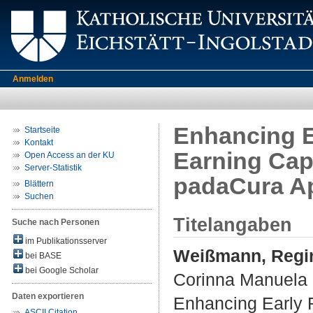
Anmelden
Enhancing E
Startseite
Kontakt
Earning Cap
Open Access an der KU
Server-Statistik
padaCura A
Blättern
Suchen
Titelangaben
Suche nach Personen
im Publikationsserver
Weißmann, Regi
bei BASE
bei Google Scholar
Corinna Manuela
Daten exportieren
Enhancing Early R
ASCII Citation