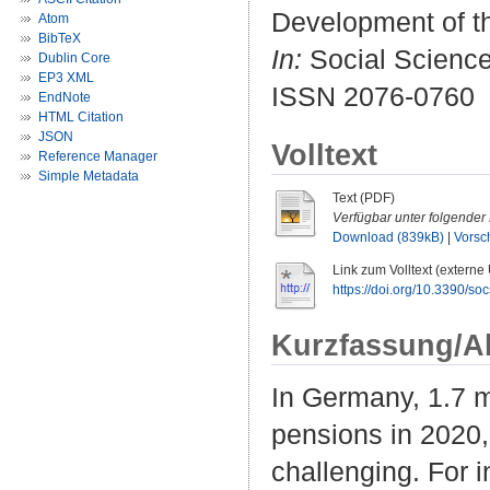
Development of t
Atom
BibTeX
In:
Social Sciences
Dublin Core
EP3 XML
ISSN 2076-0760
EndNote
HTML Citation
JSON
Volltext
Reference Manager
Simple Metadata
Text (PDF)
Verfügbar unter folgender 
Download (839kB)
|
Vorsc
Link zum Volltext (externe
https://doi.org/10.3390/s
Kurzfassung/A
In Germany, 1.7 m
pensions in 2020,
challenging. For 