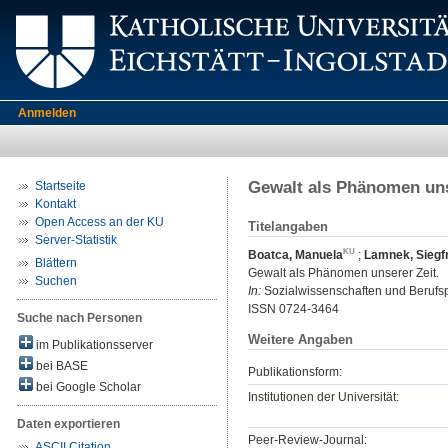
Anmelden
Gewalt als Phänomen uns
Startseite
Kontakt
Open Access an der KU
Titelangaben
Server-Statistik
Boatca, Manuela
;
Lamnek, Siegf
Blättern
Gewalt als Phänomen unserer Zeit.
Suchen
In:
Sozialwissenschaften und Berufspr
ISSN 0724-3464
Suche nach Personen
Weitere Angaben
im Publikationsserver
bei BASE
Publikationsform:
bei Google Scholar
Institutionen der Universität:
Daten exportieren
Peer-Review-Journal:
ASCII Citation