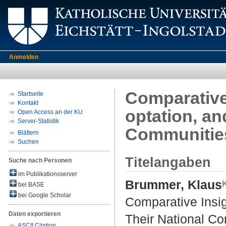
Anmelden
Comparative 
Startseite
Kontakt
optation, an
Open Access an der KU
Server-Statistik
Communitie
Blättern
Suchen
Titelangaben
Suche nach Personen
im Publikationsserver
Brummer, Klaus
bei BASE
bei Google Scholar
Comparative Insig
Daten exportieren
Their National C
ASCII Citation