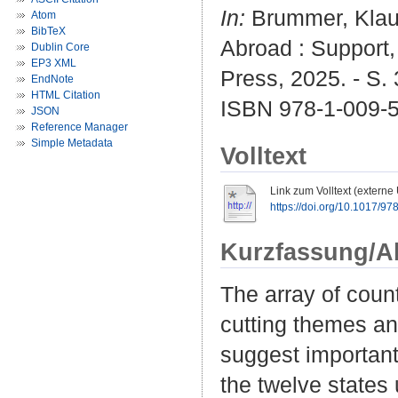
In:
Brummer, Klaus
Atom
BibTeX
Abroad : Support,
Dublin Core
EP3 XML
Press, 2025. - S.
EndNote
HTML Citation
ISBN 978-1-009-5
JSON
Reference Manager
Simple Metadata
Volltext
Link zum Volltext (externe
https://doi.org/10.1017/
Kurzfassung/A
The array of count
cutting themes and
suggest important 
the twelve state