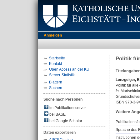
Anmelden
Politik fü
Startseite
Kontakt
Open Access an der KU
Titelangabe
Server-Statistik
Lenzgeiger, 
Blättern
Politik für all
Suchen
In:
Martschinke
Grundschulver
Suche nach Personen
ISBN 978-3-9
im Publikationsserver
Weitere Ang
bei BASE
bei Google Scholar
Publikationsfo
Sprache des E
Daten exportieren
Institutionen d
ASCII Citation