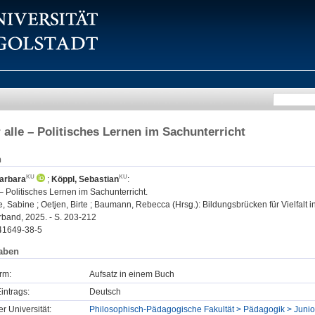
r alle – Politisches Lernen im Sachunterricht
n
Barbara
;
Köppl, Sebastian
:
e – Politisches Lernen im Sachunterricht.
, Sabine ; Oetjen, Birte ; Baumann, Rebecca (Hrsg.): Bildungsbrücken für Vielfalt i
band, 2025. - S. 203-212
41649-38-5
aben
rm:
Aufsatz in einem Buch
intrags:
Deutsch
er Universität:
Philosophisch-Pädagogische Fakultät > Pädagogik > Junio