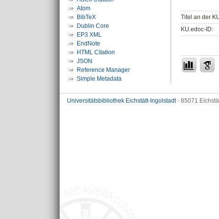
Atom
Titel an der K
BibTeX
Dublin Core
KU.edoc-ID:
EP3 XML
EndNote
HTML Citation
JSON
Reference Manager
Simple Metadata
Universitätsbibliothek Eichstätt-Ingolstadt
- 85071 Eichstä