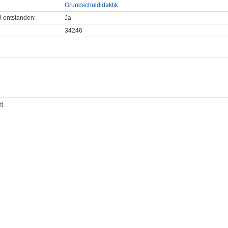
Grundschuldidaktik
U entstanden:
Ja
34246
tt