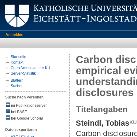
Anmelden
Carbon disc
Startseite
Kontakt
empirical ev
Open Access an der KU
Server-Statistik
understandi
Blättern
Suchen
disclosures
Suche nach Personen
im Publikationsserver
Titelangaben
bei BASE
bei Google Scholar
Steindl, Tobias
Daten exportieren
Carbon disclosure
ASCII Citation