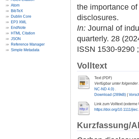
the importance of
Atom
BibTeX
disclosures.
Dublin Core
EP3 XML
In:
Journal of indus
EndNote
HTML Citation
quarterly. 28 (202
JSON
Reference Manager
ISSN 1530-9290 
Simple Metadata
Volltext
Text (PDF)
Verfügbar unter folgender 
NC-ND 4.0)
.
Download (289kB)
|
Vorsc
Link zum Volltext (externe
https://doi.org/10.1111/jie
Kurzfassung/A