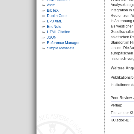
Analysekateg
Atom
Integration in
BibTeX
Region zum We
Dublin Core
In Anlehnung 
EP3 XML
als westlicher
EndNote
Gesellschafte
HTML Citation
asiatischen Ra
JSON
Standort im Hi
Reference Manager
lassen. Die A
Simple Metadata
europäischen S
historisch-ver
Weitere Ang
Publikationsfo
Institutionen d
Peer-Review-J
Verlag:
Titel an der K
KU.edoc-ID: