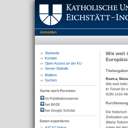
Anmelden
Wie weit 
Startseite
Kontakt
Europäis
Open Access an der KU
Server-Statistik
Titelangabe
Blättern
Boatca, Manu
Suchen
Wie weit östli
In:
Forum für o
Suche nach Personen
ISSN 1433-48
im Publikationsserver
Kurzfassung
bei BASE
bei Google Scholar
Die historisch
Zivilisation u
Daten exportieren
(Maria Todoro
sowie der Her
ASCII Citation