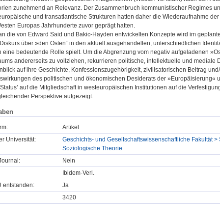
orien zunehmend an Relevanz. Der Zusammenbruch kommunistischer Regimes und 
 europäische und transatlantische Strukturen hatten daher die Wiederaufnahme der I
sten Europas Jahrhunderte zuvor geprägt hatten.
an die von Edward Said und Bakic-Hayden entwickelten Konzepte wird im geplanten
 Diskurs über »den Osten“ in den aktuell ausgehandelten, unterschiedlichen Identit
n eine bedeutende Rolle spielt. Um die Abgrenzung vom negativ aufgeladenen »Ost
ums andererseits zu vollziehen, rekurrieren politische, intellektuelle und mediale 
nblick auf ihre Geschichte, Konfessionszugehörigkeit, zivilisatorischen Beitrag u
uswirkungen des politischen und ökonomischen Desiderats der »Europäisierung«
tatus’ auf die Mitgliedschaft in westeuropäischen Institutionen auf die Verfestig
gleichender Perspektive aufgezeigt.
aben
rm:
Artikel
er Universität:
Geschichts- und Gesellschaftswissenschaftliche Fakultät > 
Soziologische Theorie
ournal:
Nein
Ibidem-Verl.
U entstanden:
Ja
3420