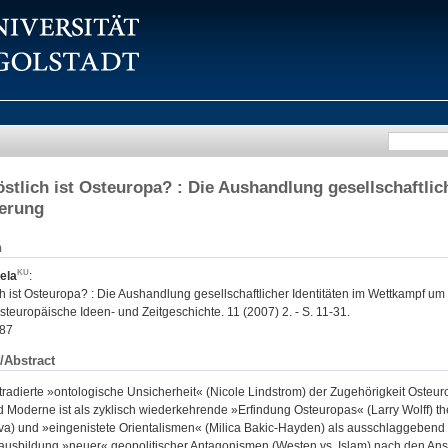
östlich ist Osteuropa? : Die Aushandlung gesellschaftli
ierung
n
ela
:
ch ist Osteuropa? : Die Aushandlung gesellschaftlicher Identitäten im Wettkampf um
steuropäische Ideen- und Zeitgeschichte. 11 (2007) 2. - S. 11-31.
87
/Abstract
 tradierte »ontologische Unsicherheit« (Nicole Lindstrom) der Zugehörigkeit Osteuro
nd Moderne ist als zyklisch wiederkehrende »Erfindung Osteuropas« (Larry Wolff) t
va) und »eingenistete Orientalismen« (Milica Bakic-Hayden) als ausschlaggebend 
ausbildung »neuer« geopolitischer Antagonismen (Westen vs. Islam) nach den An