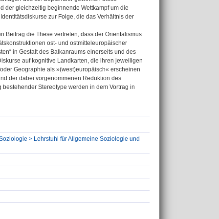
der gleichzeitig beginnende Wettkampf um die
dentitätsdiskurse zur Folge, die das Verhältnis der
 Beitrag die These vertreten, dass der Orientalismus
ätskonstruktionen ost- und ostmitteleuropäischer
en“ in Gestalt des Balkanraums einerseits und des
Diskurse auf kognitive Landkarten, die ihren jeweiligen
nd/oder Geographie als »(west)europäisch« erscheinen
 und der dabei vorgenommenen Reduktion des
ung bestehender Stereotype werden in dem Vortrag in
Soziologie > Lehrstuhl für Allgemeine Soziologie und