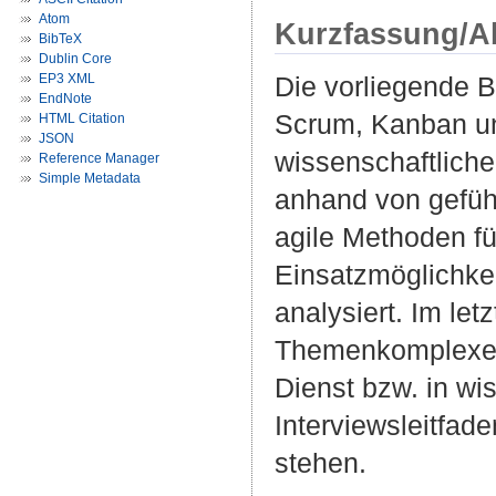
Atom
Kurzfassung/A
BibTeX
Dublin Core
EP3 XML
Die vorliegende B
EndNote
Scrum, Kanban un
HTML Citation
JSON
wissenschaftliche
Reference Manager
Simple Metadata
anhand von geführ
agile Methoden fü
Einsatzmöglichkei
analysiert. Im let
Themenkomplexe, 
Dienst bzw. in wi
Interviewsleitfade
stehen.