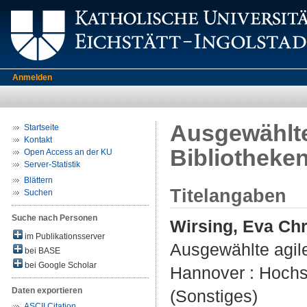
Anmelden
Ausgewählte
Startseite
Kontakt
Bibliotheke
Open Access an der KU
Server-Statistik
Blättern
Titelangaben
Suchen
Suche nach Personen
Wirsing, Eva Chr
im Publikationsserver
Ausgewählte agile
bei BASE
bei Google Scholar
Hannover : Hochs
Daten exportieren
(Sonstiges)
ASCII Citation