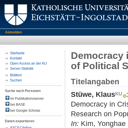
Anmelden
Democracy i
Startseite
Kontakt
of Politica
Open Access an der KU
Server-Statistik
Blättern
Titelangaben
Suchen
Suche nach Personen
Stüwe, Klaus
im Publikationsserver
Democracy in Cris
bei BASE
bei Google Scholar
Research on Popu
Daten exportieren
In:
Kim, Yonghae (H
ASCII Citation