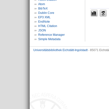
Atom
BibTeX
Dublin Core
EP3 XML
EndNote
HTML Citation
JSON
Reference Manager
Simple Metadata
Universitätsbibliothek Eichstätt-Ingolstadt
- 85071 Eichstä