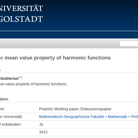
tic mean value property of harmonic functions
n
Eleutherius
:
ean value property of harmonic functions.
aben
rm:
Preprint, Working paper, Diskussionspapier
er Universität:
Mathematisch-Geographische Fakultät > Mathematik > Profes
U entstanden:
Ja
3412