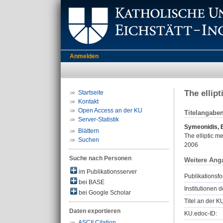
Anmelden
The ellip
Startseite
Kontakt
Open Access an der KU
Titelangabe
Server-Statistik
Symeonidis, 
Blättern
The elliptic m
Suchen
2006
Suche nach Personen
Weitere Ang
im Publikationsserver
Publikationsfo
bei BASE
Institutionen d
bei Google Scholar
Titel an der K
Daten exportieren
KU.edoc-ID:
ASCII Citation