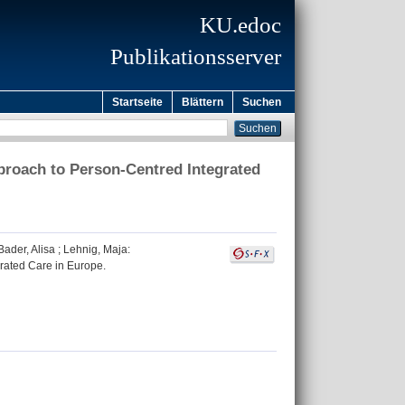
KU.edoc
Publikationsserver
Startseite
Blättern
Suchen
roach to Person-Centred Integrated
Bader, Alisa
;
Lehnig, Maja
:
rated Care in Europe.