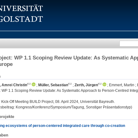
ject: WP 1.1 Scoping Review Update: As Systematic App
urope
n
 Amrei Christin
;
Müller, Sebastian
;
Zerth, Jürgen
;
Emmert, Martin
;
: WP 1.1 Scoping Review Update: As Systematic Approach to Person-Centred Integ
:
Kick-Off Meeting BUILD Project, 08. April 2024, Universität Bayreuth.
gsbeitrag: Kongress/Konferenz/Symposium/Tagung, Sonstiger Präsentationstyp)
rojekte
ing ecosystems of person-centered integrated care through co-creation
aben