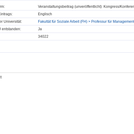
rm:
Veranstaltungsbeitrag (unveröffentlicht): Kongress/Konfe
intrags:
Englisch
er Universität:
Fakultät für Soziale Arbeit (FH) > Professur für Manageme
U entstanden:
Ja
34022
tt