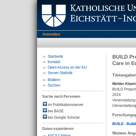
Anmelden
BUILD Pro
Startseite
Kontakt
Care in E
Open Access an der KU
Server-Statistik
Titelangabe
Blättern
Mehler-Klamt,
Suchen
BUILD Project
2024
Suche nach Personen
Veranstaltung
im Publikationsserver
(Veranstaltun
bei BASE
Forschungsp
bei Google Scholar
BUILD - Build
Daten exportieren
Weitere Ang
ASCII Citation