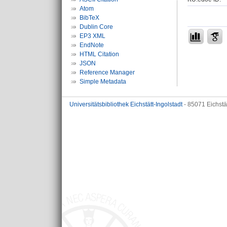
Atom
BibTeX
Dublin Core
EP3 XML
EndNote
HTML Citation
JSON
Reference Manager
Simple Metadata
Universitätsbibliothek Eichstätt-Ingolstadt
- 85071 Eichstä