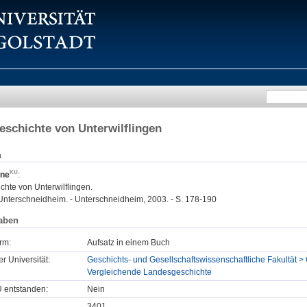
eschichte von Unterwilflingen
n
ine
:
chte von Unterwilflingen.
nterschneidheim. - Unterschneidheim, 2003. - S. 178-190
aben
rm:
Aufsatz in einem Buch
er Universität:
Geschichts- und Gesellschaftswissenschaftliche Fakultät >
Vergleichende Landesgeschichte
U entstanden:
Nein
3401