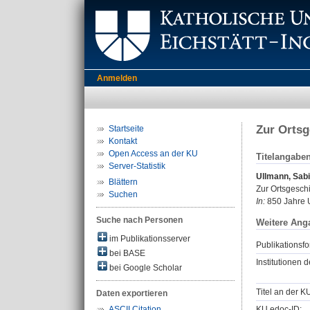
Anmelden
Zur Ortsg
Startseite
Kontakt
Open Access an der KU
Titelangabe
Server-Statistik
Ullmann, Sab
Blättern
Zur Ortsgeschi
Suchen
In:
850 Jahre U
Suche nach Personen
Weitere Ang
im Publikationsserver
Publikationsfo
bei BASE
Institutionen d
bei Google Scholar
Titel an der K
Daten exportieren
KU.edoc-ID:
ASCII Citation