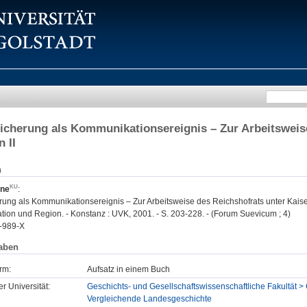
icherung als Kommunikationsereignis – Zur Arbeitsweis
 II
n
ine
:
ung als Kommunikationsereignis – Zur Arbeitsweise des Reichshofrats unter Kaiser
on und Region. - Konstanz : UVK, 2001. - S. 203-228. - (Forum Suevicum ; 4)
-989-X
aben
rm:
Aufsatz in einem Buch
er Universität:
Geschichts- und Gesellschaftswissenschaftliche Fakultät >
Vergleichende Landesgeschichte