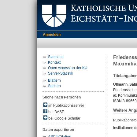
Anmelden
Friedenss
Startseite
Kontakt
Maximilian
Open Access an der KU
Server-Statistik
Titelangabe
Blättern
Ullmann, Sab
Suchen
Friedenssicher
In:
Kommunikati
Suche nach Personen
ISBN 3-89669
im Publikationsserver
Weitere Ang
bei BASE
bei Google Scholar
Publikationsfo
Institutionen d
Daten exportieren
ASCII Citation