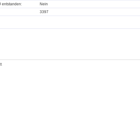
U entstanden:
Nein
3397
tt