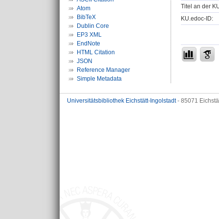
Titel an der K
Atom
BibTeX
KU.edoc-ID:
Dublin Core
EP3 XML
EndNote
HTML Citation
JSON
Reference Manager
Simple Metadata
Universitätsbibliothek Eichstätt-Ingolstadt
- 85071 Eichstä