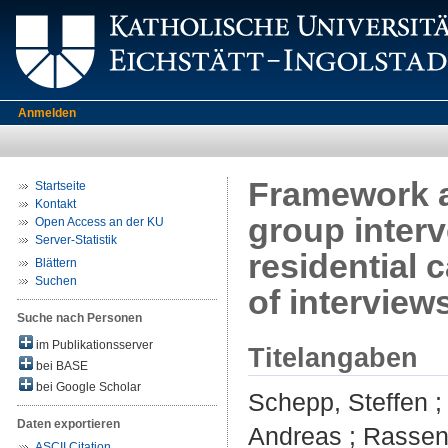
Anmelden
Framework an
Startseite
Kontakt
group inter
Open Access an der KU
Server-Statistik
residential 
Blättern
Suchen
of interview
Suche nach Personen
im Publikationsserver
Titelangaben
bei BASE
bei Google Scholar
Schepp, Steffen
Daten exportieren
Andreas
;
Rassen
ASCII Citation