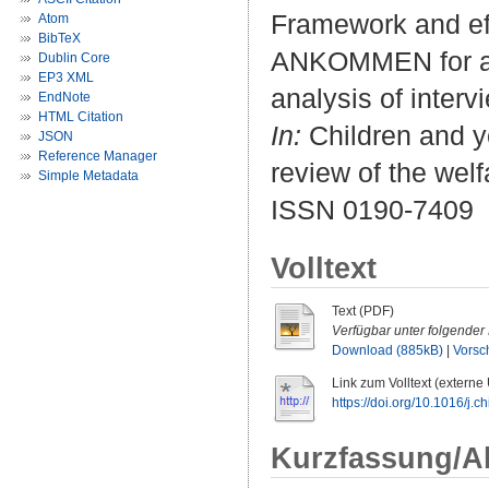
Framework and eff
Atom
BibTeX
ANKOMMEN for adol
Dublin Core
EP3 XML
analysis of interv
EndNote
HTML Citation
In:
Children and yo
JSON
Reference Manager
review of the wel
Simple Metadata
ISSN 0190-7409
Volltext
Text (PDF)
Verfügbar unter folgender 
Download (885kB)
|
Vorsc
Link zum Volltext (externe
https://doi.org/10.1016/j.
Kurzfassung/A