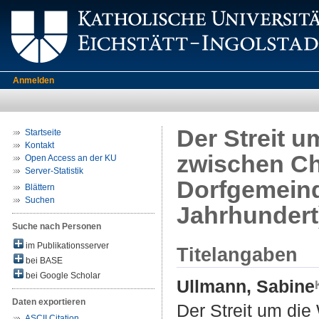
Anmelden
Der Streit u
Startseite
Kontakt
zwischen Ch
Open Access an der KU
Server-Statistik
Dorfgemeind
Blättern
Suchen
Jahrhundert
Suche nach Personen
im Publikationsserver
Titelangaben
bei BASE
bei Google Scholar
Ullmann, Sabine
Daten exportieren
Der Streit um die
ASCII Citation