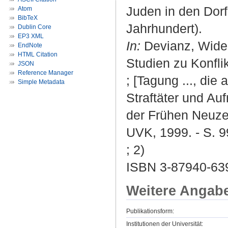
Juden in den Dor
Atom
BibTeX
Jahrhundert).
Dublin Core
EP3 XML
In:
Devianz, Wider
EndNote
HTML Citation
Studien zu Konfli
JSON
Reference Manager
; [Tagung ..., die
Simple Metadata
Straftäter und Au
der Frühen Neuzeit
UVK, 1999. - S. 9
; 2)
ISBN 3-87940-63
Weitere Angab
Publikationsform:
Institutionen der Universität: