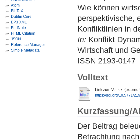
Atom
Wie können wirts
BibTeX
perspektivische, 
Dublin Core
EP3 XML
Konfliktlinien in 
EndNote
HTML Citation
In:
Konflikt-Dynam
JSON
Reference Manager
Wirtschaft und Ges
Simple Metadata
ISSN 2193-0147
Volltext
Link zum Volltext (externe
https://doi.org/10.5771/2
Kurzfassung/A
Der Beitrag beleuc
Betrachtung nach