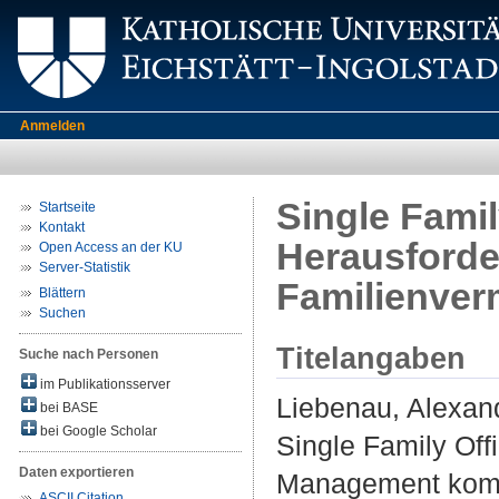
Anmelden
Single Fami
Startseite
Kontakt
Herausford
Open Access an der KU
Server-Statistik
Familienve
Blättern
Suchen
Titelangaben
Suche nach Personen
im Publikationsserver
Liebenau, Alexan
bei BASE
bei Google Scholar
Single Family Of
Daten exportieren
Management komp
ASCII Citation