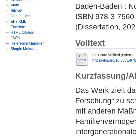
Baden-Baden : No
Atom
BibTeX
ISBN 978-3-7560-
Dublin Core
EP3 XML
(Dissertation, 202
EndNote
HTML Citation
JSON
Volltext
Reference Manager
Simple Metadata
Link zum Volltext (externe
https://doi.org/10.5771/
Kurzfassung/A
Das Werk zielt da
Forschung“ zu sc
mit anderen Maßn
Familienvermögen
intergenerationa