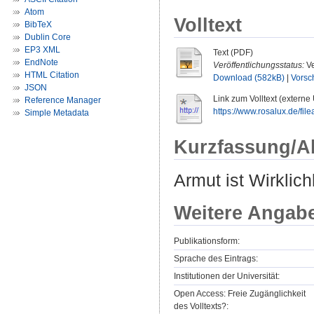
Atom
Volltext
BibTeX
Dublin Core
EP3 XML
Text (PDF)
EndNote
Veröffentlichungsstatus:
Ve
HTML Citation
Download (582kB)
|
Vorsc
JSON
Link zum Volltext (externe
Reference Manager
https://www.rosalux.de/fi
Simple Metadata
Kurzfassung/A
Armut ist Wirklich
Weitere Angab
Publikationsform:
Sprache des Eintrags:
Institutionen der Universität:
Open Access: Freie Zugänglichkeit
des Volltexts?: