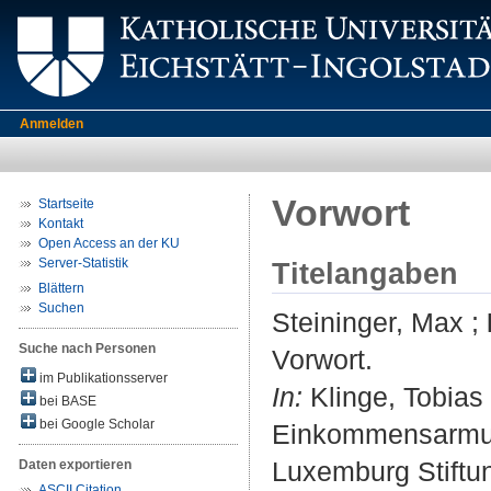
Anmelden
Vorwort
Startseite
Kontakt
Open Access an der KU
Server-Statistik
Titelangaben
Blättern
Suchen
Steininger, Max
;
Suche nach Personen
Vorwort.
im Publikationsserver
In:
Klinge, Tobias
bei BASE
bei Google Scholar
Einkommensarmut 
Luxemburg Stiftun
Daten exportieren
ASCII Citation