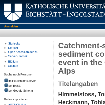
Anmelden
Catchment-sc
Startseite
Kontakt
sediment con
Open Access an der KU
Server-Statistik
event in the
Blättern
Suchen
Alps
Suche nach Personen
im Publikationsserver
Titelangaben
bei BASE
bei Google Scholar
Himmelstoss, To
Daten exportieren
Heckmann, Tobi
ASCII Citation