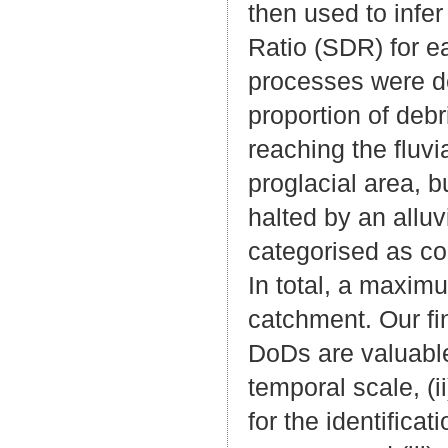
then used to infe
Ratio (SDR) for e
processes were deb
proportion of debr
reaching the fluvi
proglacial area, 
halted by an alluv
categorised as co
In total, a maxim
catchment. Our fi
DoDs are valuable
temporal scale, (i
for the identifica