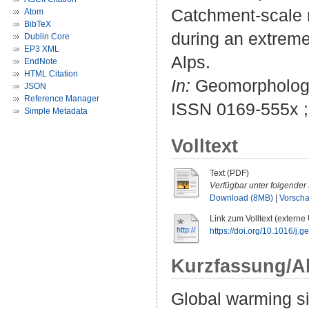
Catchment-scale n
Atom
BibTeX
during an extreme 
Dublin Core
EP3 XML
Alps.
EndNote
HTML Citation
In:
Geomorphology.
JSON
Reference Manager
ISSN 0169-555x ;
Simple Metadata
Volltext
Text (PDF)
Verfügbar unter folgender 
Download (8MB)
|
Vorsch
Link zum Volltext (externe
https://doi.org/10.1016/j
Kurzfassung/A
Global warming si