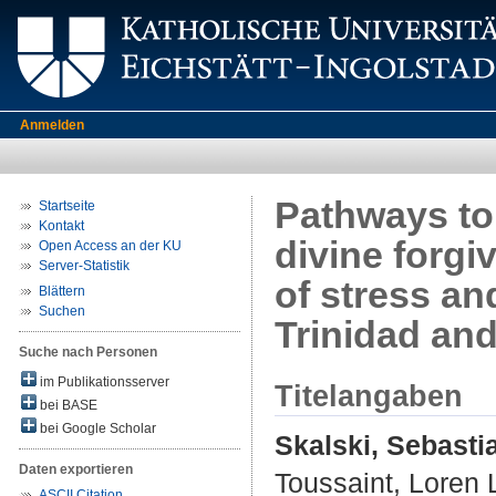
Anmelden
Pathways to 
Startseite
Kontakt
divine forgi
Open Access an der KU
Server-Statistik
of stress a
Blättern
Suchen
Trinidad an
Suche nach Personen
im Publikationsserver
Titelangaben
bei BASE
bei Google Scholar
Skalski, Sebasti
Daten exportieren
Toussaint, Loren 
ASCII Citation