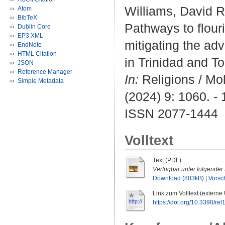
Williams, David R
Atom
BibTeX
Pathways to flouri
Dublin Core
EP3 XML
mitigating the ad
EndNote
HTML Citation
in Trinidad and T
JSON
Reference Manager
In:
Religions / Mol
Simple Metadata
(2024) 9: 1060. - 
ISSN 2077-1444
Volltext
Text (PDF)
Verfügbar unter folgender 
Download (803kB)
|
Vorsc
Link zum Volltext (externe
https://doi.org/10.3390/r