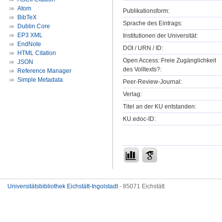
Atom
Publikationsform:
BibTeX
Sprache des Eintrags:
Dublin Core
EP3 XML
Institutionen der Universität:
EndNote
DOI / URN / ID:
HTML Citation
Open Access: Freie Zugänglichkeit
JSON
des Volltexts?:
Reference Manager
Simple Metadata
Peer-Review-Journal:
Verlag:
Titel an der KU entstanden:
KU.edoc-ID:
Universitätsbibliothek Eichstätt-Ingolstadt
- 85071 Eichstätt