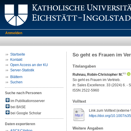
Anmelden
So geht es Frauen im Ver
Startseite
Kontakt
Open Access an der KU
Titelangaben
Server-Statistik
Ruhnau, Robin-Christopher M.
Blättern
So geht es Frauen im Vertrieb.
Suchen
In:
Sales Excellence. 33 (2024) 6. - S
ISSN 2522-5960
Suche nach Personen
im Publikationsserver
Volltext
bei BASE
Link zum Volltext (externe
bei Google Scholar
https://doi.org/10.1007/s
Daten exportieren
Weitere Angaben
ASCII Citation