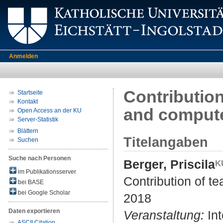
Anmelden
Contribution
Startseite
Kontakt
and compute
Open Access an der KU
Server-Statistik
Blättern
Titelangaben
Suchen
Suche nach Personen
Berger, Priscila
im Publikationsserver
Contribution of te
bei BASE
bei Google Scholar
2018
Daten exportieren
Veranstaltung:
Int
ASCII Citation