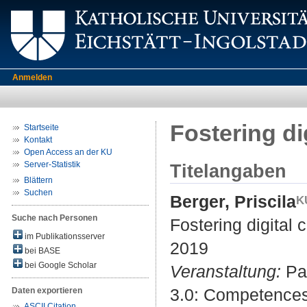
Anmelden
Fostering di
Startseite
Kontakt
Open Access an der KU
Server-Statistik
Titelangaben
Blättern
Suchen
Berger, Priscila
Suche nach Personen
Fostering digital
im Publikationsserver
2019
bei BASE
bei Google Scholar
Veranstaltung:
Pan
3.0: Competences 
Daten exportieren
ASCII Citation