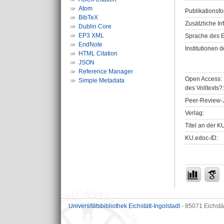
Atom
Publikationsfo
BibTeX
Zusätzliche In
Dublin Core
EP3 XML
Sprache des E
EndNote
Institutionen d
HTML Citation
JSON
Reference Manager
Open Access: 
Simple Metadata
des Volltexts?:
Peer-Review-J
Verlag:
Titel an der K
KU.edoc-ID:
Universitätsbibliothek Eichstätt-Ingolstadt
- 85071 Eichstä