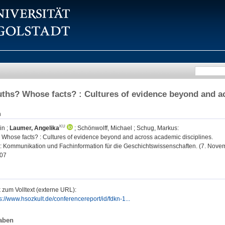
ths? Whose facts? : Cultures of evidence beyond and a
n
in
;
Laumer, Angelika
;
Schönwolff, Michael
;
Schug, Markus
:
 Whose facts? : Cultures of evidence beyond and across academic disciplines.
: Kommunikation und Fachinformation für die Geschichtswissenschaften. (7. Nove
07
 zum Volltext (externe URL):
s://www.hsozkult.de/conferencereport/id/fdkn-1...
aben