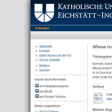
Anmelden
Whose tru
Startseite
Kontakt
Open Access an der KU
Titelangabe
Server-Statistik
Kornehl, Karol
Blättern
Whose truths?
Suchen
In:
H-Soz-Kult 
ISSN 2196-53
Suche nach Personen
im Publikationsserver
Volltext
bei BASE
Link
bei Google Scholar
http
Daten exportieren
Weitere Ang
ASCII Citation