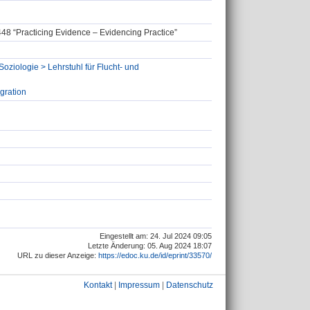
48 “Practicing Evidence – Evidencing Practice”
oziologie > Lehrstuhl für Flucht- und
gration
Eingestellt am: 24. Jul 2024 09:05
Letzte Änderung: 05. Aug 2024 18:07
URL zu dieser Anzeige:
https://edoc.ku.de/id/eprint/33570/
Kontakt
|
Impressum
|
Datenschutz