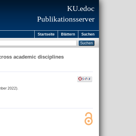
KU.edoc
Publikationsserver
Startseite
Blättern
Suchen
cross academic disciplines
mber 2022).