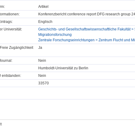
rm:
Artikel
formationen:
Konferenzbericht conference report DFG research group 24
intrags:
Englisch
er Universität:
Geschichts- und Gesellschaftswissenschaftliche Fakultät > S
Migrationsforschung
Zentrale Forschungseinrichtungen > Zentrum Flucht und Mi
Freie Zugänglichkeit
Ja
ournal:
Nein
Humboldt-Universität zu Berlin
U entstanden:
Nein
33570
tt