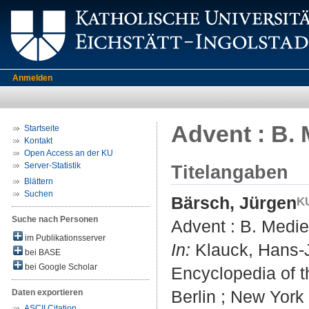
Anmelden
Advent : B.
Startseite
Kontakt
Open Access an der KU
Server-Statistik
Titelangaben
Blättern
Suchen
Bärsch, Jürgen
Suche nach Personen
Advent : B. Medie
im Publikationsserver
In:
Klauck, Hans-J
bei BASE
bei Google Scholar
Encyclopedia of t
Berlin ; New York 
Daten exportieren
ASCII Citation