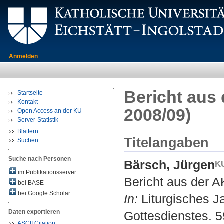
Anmelden
Bericht aus
Startseite
Kontakt
2008/09)
Open Access an der KU
Server-Statistik
Blättern
Titelangaben
Suchen
Suche nach Personen
Bärsch, Jürgen
im Publikationsserver
Bericht aus der A
bei BASE
bei Google Scholar
In:
Liturgisches Ja
Daten exportieren
Gottesdienstes. 5
ASCII Citation