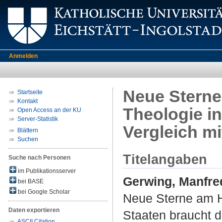
Anmelden
Neue Sterne
Startseite
Kontakt
Theologie in
Open Access an der KU
Server-Statistik
Vergleich mi
Blättern
Suchen
Titelangaben
Suche nach Personen
im Publikationsserver
Gerwing, Manfre
bei BASE
bei Google Scholar
Neue Sterne am H
Daten exportieren
Staaten braucht d
ASCII Citation