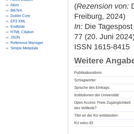
(
Rezension von:
D
Atom
BibTeX
Freiburg, 2024)
Dublin Core
EP3 XML
In:
Die Tagespost :
EndNote
HTML Citation
77 (20. Juni 2024)
JSON
Reference Manager
ISSN 1615-8415
Simple Metadata
Weitere Angab
Publikationsform:
Schlagwörter:
Sprache des Eintrags:
Institutionen der Universität:
Open Access: Freie Zugänglichkeit
des Volltexts?:
Titel an der KU entstanden:
KU.edoc-ID: