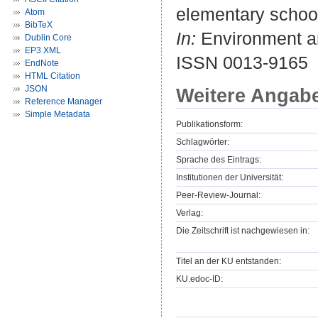
elementary school 
Atom
BibTeX
In:
Environment and
Dublin Core
EP3 XML
ISSN 0013-9165
EndNote
HTML Citation
JSON
Weitere Angab
Reference Manager
Simple Metadata
Publikationsform:
Schlagwörter:
Sprache des Eintrags:
Institutionen der Universität:
Peer-Review-Journal:
Verlag:
Die Zeitschrift ist nachgewiesen in:
Titel an der KU entstanden:
KU.edoc-ID: