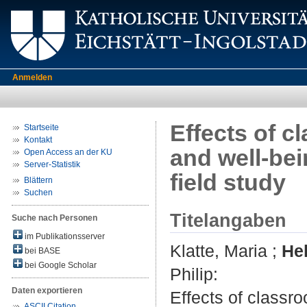
Anmelden
Effects of 
Startseite
Kontakt
and well-bei
Open Access an der KU
Server-Statistik
field study
Blättern
Suchen
Titelangaben
Suche nach Personen
im Publikationsserver
Klatte, Maria
;
He
bei BASE
bei Google Scholar
Philip
:
Daten exportieren
Effects of classr
ASCII Citation