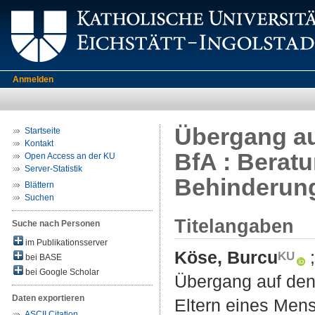
Anmelden
Übergang au
Startseite
Kontakt
BfA : Berat
Open Access an der KU
Server-Statistik
Behinderun
Blättern
Suchen
Titelangaben
Suche nach Personen
im Publikationsserver
Köse, Burcu
bei BASE
bei Google Scholar
Übergang auf den 
Daten exportieren
Eltern eines Men
ASCII Citation