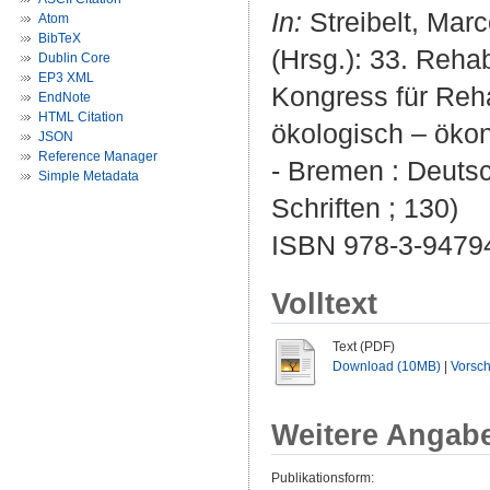
In:
Streibelt, Mar
Atom
BibTeX
(Hrsg.): 33. Reha
Dublin Core
EP3 XML
Kongress für Reha
EndNote
HTML Citation
ökologisch – ökon
JSON
Reference Manager
- Bremen : Deutsc
Simple Metadata
Schriften ; 130)
ISBN 978-3-9479
Volltext
Text (PDF)
Download (10MB)
|
Vorsc
Weitere Angab
Publikationsform: