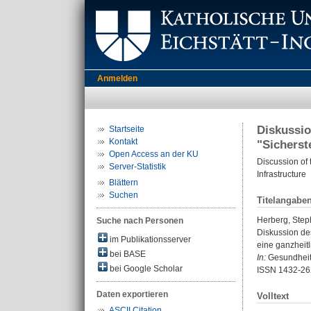
Anmelden
Diskussio
Startseite
Kontakt
"Sicherst
Open Access an der KU
Discussion of 
Server-Statistik
Infrastructure
Blättern
Suchen
Titelangabe
Herberg, Ste
Suche nach Personen
Diskussion des
im Publikationsserver
eine ganzheitli
bei BASE
In:
Gesundheits
bei Google Scholar
ISSN 1432-26
Daten exportieren
Volltext
ASCII Citation