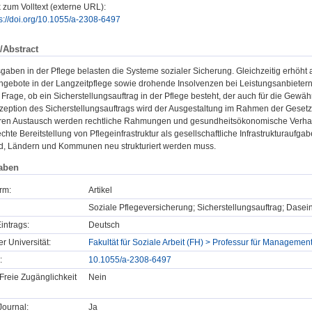
 zum Volltext (externe URL):
ps://doi.org/10.1055/a-2308-6497
/Abstract
gaben in der Pflege belasten die Systeme sozialer Sicherung. Gleichzeitig erhöht
gebote in der Langzeitpflege sowie drohende Insolvenzen bei Leistungsanbietern 
 Frage, ob ein Sicherstellungsauftrag in der Pflege besteht, der auch für die Gew
zeption des Sicherstellungsauftrags wird der Ausgestaltung im Rahmen der Gesetz
nären Austausch werden rechtliche Rahmungen und gesundheitsökonomische Verhalte
chte Bereitstellung von Pflegeinfrastruktur als gesellschaftliche Infrastrukturaufg
, Ländern und Kommunen neu strukturiert werden muss.
aben
rm:
Artikel
Soziale Pflegeversicherung; Sicherstellungsauftrag; Dasein
intrags:
Deutsch
er Universität:
Fakultät für Soziale Arbeit (FH) > Professur für Manageme
:
10.1055/a-2308-6497
Freie Zugänglichkeit
Nein
ournal:
Ja