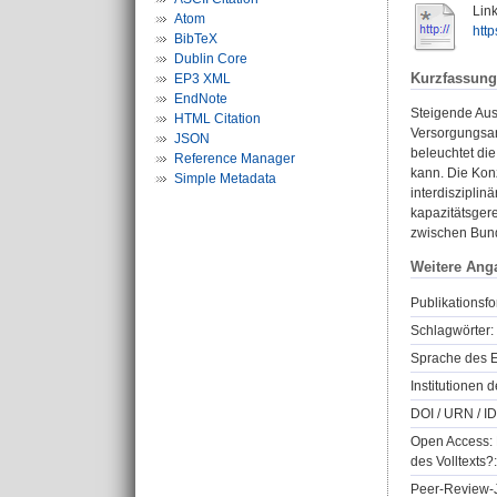
Link
Atom
htt
BibTeX
Dublin Core
Kurzfassung
EP3 XML
EndNote
Steigende Aus
HTML Citation
Versorgungsan
JSON
beleuchtet die
Reference Manager
kann. Die Kon
Simple Metadata
interdiszipli
kapazitätsgere
zwischen Bund
Weitere Ang
Publikationsfo
Schlagwörter:
Sprache des E
Institutionen d
DOI / URN / ID
Open Access: 
des Volltexts?:
Peer-Review-J