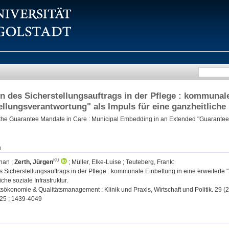
n des Sicherstellungsauftrags in der Pflege : kommunale
ellungsverantwortung" als Impuls für eine ganzheitliche 
the Guarantee Mandate in Care : Municipal Embedding in an Extended "Guarantee Re
n
phan
;
Zerth, Jürgen
;
Müller, Elke-Luise
;
Teuteberg, Frank
:
 Sicherstellungsauftrags in der Pflege : kommunale Einbettung in eine erweiterte "
che soziale Infrastruktur.
ökonomie & Qualitätsmanagement : Klinik und Praxis, Wirtschaft und Politik. 29 (2
25 ; 1439-4049