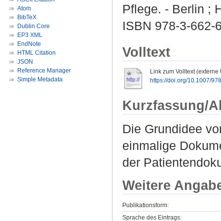
Pflege. - Berlin ;
Atom
BibTeX
ISBN 978-3-662-6
Dublin Core
EP3 XML
EndNote
Volltext
HTML Citation
JSON
Reference Manager
Link zum Volltext (externe
Simple Metadata
https://doi.org/10.1007/9
Kurzfassung/A
Die Grundidee vo
einmalige Dokumen
der Patientendok
Weitere Angab
Publikationsform:
Sprache des Eintrags: