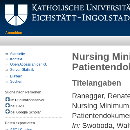
Anmelden
Nursing Min
Startseite
Kontakt
Patientendo
Open Access an der KU
Server-Statistik
Blättern
Titelangaben
Suchen
Suche nach Personen
Ranegger, Renat
im Publikationsserver
Nursing Minimum 
bei BASE
bei Google Scholar
Patientendokumen
Daten exportieren
In:
Swoboda, Walter
ASCII Citation