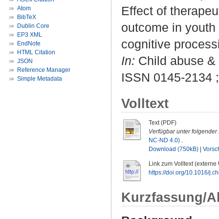
Effect of therape
Atom
BibTeX
outcome in youth
Dublin Core
EP3 XML
cognitive process
EndNote
HTML Citation
In:
Child abuse & n
JSON
Reference Manager
ISSN 0145-2134 
Simple Metadata
Volltext
Text (PDF)
Verfügbar unter folgender 
NC-ND 4.0)
.
Download (750kB)
|
Vorsc
Link zum Volltext (externe
https://doi.org/10.1016/j.
Kurzfassung/A