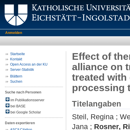
Anmelden
Effect of t
Startseite
Kontakt
alliance on
Open Access an der KU
Server-Statistik
treated with
Blättern
Suchen
processing 
Suche nach Personen
im Publikationsserver
Titelangaben
bei BASE
bei Google Scholar
Steil, Regina
;
We
Daten exportieren
Jana
;
Rosner, Ri
ASCII Citation