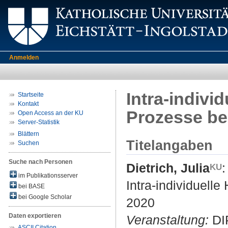
Anmelden
Intra-indivi
Startseite
Kontakt
Prozesse be
Open Access an der KU
Server-Statistik
Blättern
Titelangaben
Suchen
Suche nach Personen
Dietrich, Julia
:
im Publikationsserver
Intra-individuell
bei BASE
bei Google Scholar
2020
Daten exportieren
Veranstaltung:
DIP
ASCII Citation