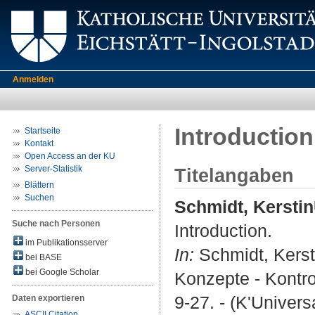
Anmelden
Introduction
Startseite
Kontakt
Open Access an der KU
Server-Statistik
Titelangaben
Blättern
Suchen
Schmidt, Kerstin
Suche nach Personen
Introduction.
im Publikationsserver
In:
Schmidt, Kersti
bei BASE
bei Google Scholar
Konzepte - Kontrov
9-27. - (K'Univers
Daten exportieren
ASCII Citation