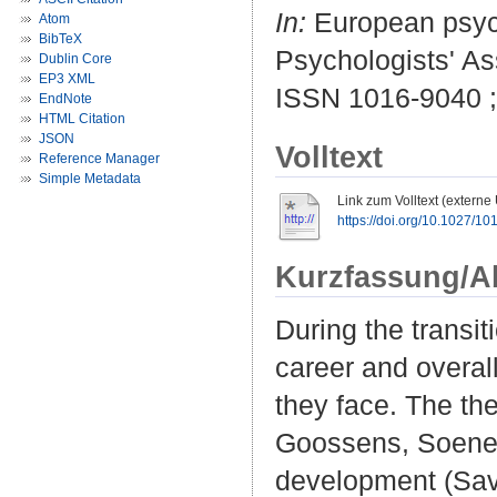
In:
European psycho
Atom
BibTeX
Psychologists' As
Dublin Core
EP3 XML
ISSN 1016-9040 
EndNote
HTML Citation
JSON
Volltext
Reference Manager
Simple Metadata
Link zum Volltext (externe
https://doi.org/10.1027/1
Kurzfassung/A
During the transi
career and overall
they face. The th
Goossens, Soenens
development (Sav