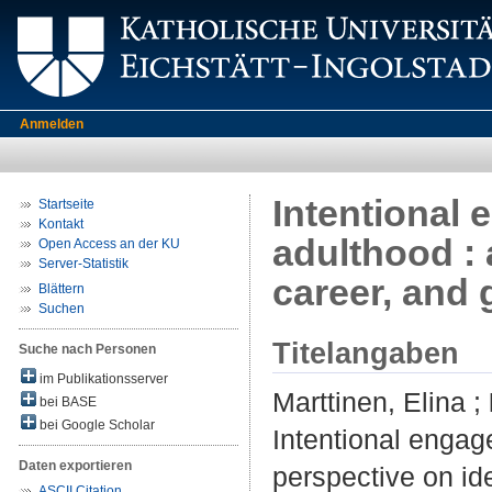
Anmelden
Intentional 
Startseite
Kontakt
adulthood : 
Open Access an der KU
Server-Statistik
career, and 
Blättern
Suchen
Titelangaben
Suche nach Personen
im Publikationsserver
Marttinen, Elina
;
bei BASE
bei Google Scholar
Intentional engage
Daten exportieren
perspective on ide
ASCII Citation