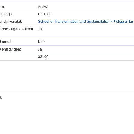
rm:
Artikel
intrags:
Deutsch
er Universität:
School of Transformation and Sustainability > Professur fü
Freie Zugänglichkeit
Ja
ournal:
Nein
U entstanden:
Ja
33100
tt