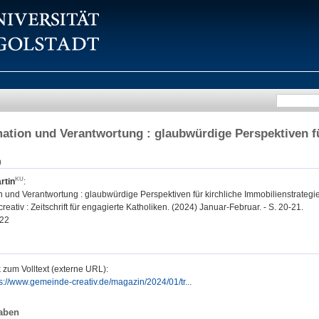
ation und Verantwortung : glaubwürdige Perspektiven fü
n
rtin
:
 und Verantwortung : glaubwürdige Perspektiven für kirchliche Immobilienstrategi
ativ : Zeitschrift für engagierte Katholiken. (2024) Januar-Februar. - S. 20-21.
22
 zum Volltext (externe URL):
s://www.gemeinde-creativ.de/magazin/2024/01/tr...
aben