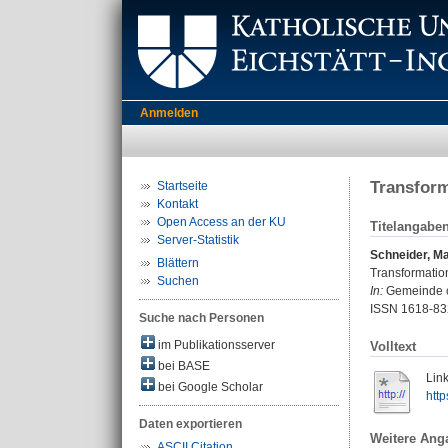
Anmelden
Transform
Startseite
Kontakt
Open Access an der KU
Titelangabe
Server-Statistik
Schneider, Ma
Blättern
Transformation
Suchen
In:
Gemeinde cre
ISSN 1618-83
Suche nach Personen
im Publikationsserver
Volltext
bei BASE
Link
bei Google Scholar
http
Daten exportieren
Weitere Ang
ASCII Citation