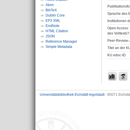
Atom
Publikationsfo
BibTeX
Sprache des E
Dublin Core
EP3 XML
Institutionen d
EndNote
Open Access: 
HTML Citation
des Volltexts?:
JSON
Peer-Review-J
Reference Manager
Simple Metadata
Titel an der K
KU.edoc-ID:
Universitätsbibliothek Eichstätt-Ingolstadt
- 85071 Eichstä