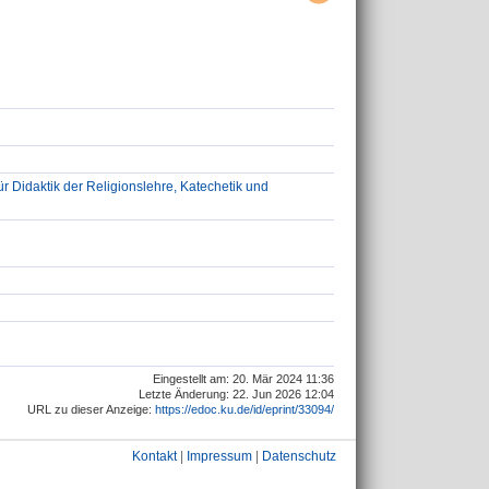
ür Didaktik der Religionslehre, Katechetik und
Eingestellt am: 20. Mär 2024 11:36
Letzte Änderung: 22. Jun 2026 12:04
URL zu dieser Anzeige:
https://edoc.ku.de/id/eprint/33094/
Kontakt
|
Impressum
|
Datenschutz