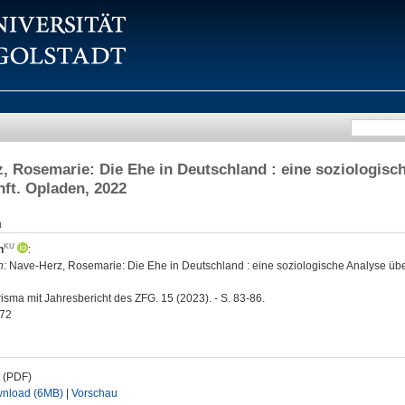
, Rosemarie: Die Ehe in Deutschland : eine soziologisc
ft. Opladen, 2022
n
h
:
n:
Nave-Herz, Rosemarie: Die Ehe in Deutschland : eine soziologische Analyse übe
isma mit Jahresbericht des ZFG. 15 (2023). - S. 83-86.
72
t (PDF)
nload (6MB)
|
Vorschau