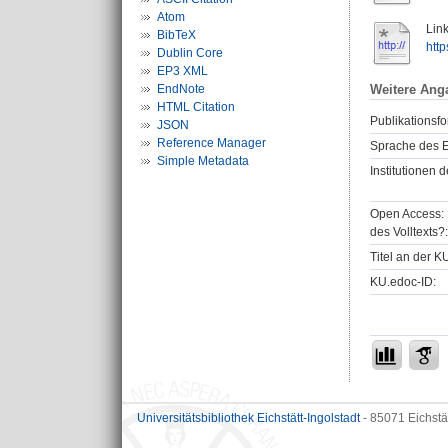
Atom
Link
BibTeX
http
Dublin Core
EP3 XML
EndNote
Weitere Ang
HTML Citation
Publikationsfo
JSON
Reference Manager
Sprache des E
Simple Metadata
Institutionen d
Open Access: 
des Volltexts?:
Titel an der K
KU.edoc-ID:
Universitätsbibliothek Eichstätt-Ingolstadt
- 85071 Eichstä