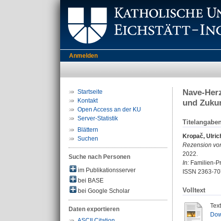
Anmelden
Nave-Herz
Startseite
Kontakt
und Zukun
Open Access an der KU
Server-Statistik
Titelangabe
Blättern
Kropač, Ulric
Suchen
Rezension vo
2022.
Suche nach Personen
In:
Familien-Pr
im Publikationsserver
ISSN 2363-70
bei BASE
Volltext
bei Google Scholar
Tex
Daten exportieren
Dow
ASCII Citation