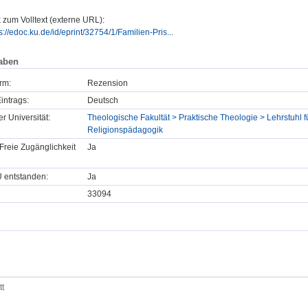
 zum Volltext (externe URL):
s://edoc.ku.de/id/eprint/32754/1/Familien-Pris...
aben
rm:
Rezension
intrags:
Deutsch
er Universität:
Theologische Fakultät > Praktische Theologie > Lehrstuhl f
Religionspädagogik
Freie Zugänglichkeit
Ja
U entstanden:
Ja
33094
tt