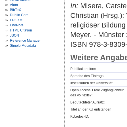
In:
Misera, Carsten
Atom
BibTeX
Christian (Hrsg.)
Dublin Core
EP3 XML
religiöser Bildung
EndNote
HTML Citation
Meyer. - Münster
JSON
Reference Manager
ISBN 978-3-8309
Simple Metadata
Weitere Angab
Publikationsform:
Sprache des Eintrags:
Institutionen der Universität:
Open Access: Freie Zugänglichkeit
des Volltexts?:
Begutachteter Aufsatz:
Titel an der KU entstanden:
KU.edoc-ID: