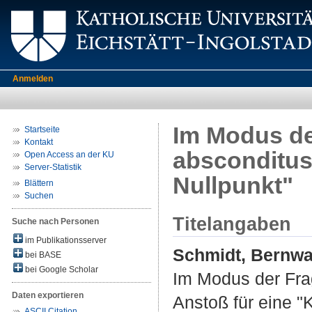
Anmelden
Im Modus de
Startseite
Kontakt
absconditus 
Open Access an der KU
Server-Statistik
Nullpunkt"
Blättern
Suchen
Titelangaben
Suche nach Personen
im Publikationsserver
Schmidt, Bernw
bei BASE
bei Google Scholar
Im Modus der Frag
Daten exportieren
Anstoß für eine "
ASCII Citation