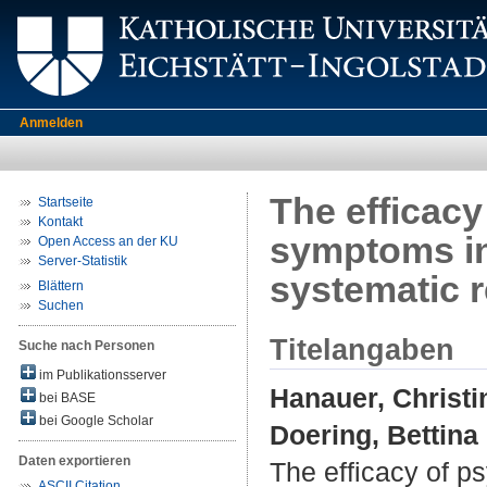
Anmelden
The efficacy
Startseite
Kontakt
symptoms in
Open Access an der KU
Server-Statistik
systematic 
Blättern
Suchen
Titelangaben
Suche nach Personen
im Publikationsserver
Hanauer, Christi
bei BASE
bei Google Scholar
Doering, Bettina
Daten exportieren
The efficacy of p
ASCII Citation