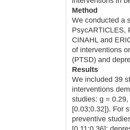
interventions in 
Method
We conducted a s
PsycARTICLES, 
CINAHL and ERIC.
of interventions o
(PTSD) and depres
Results
We included 39 st
interventions demo
studies: g = 0.29,
[0.03;0.32]). For
preventive studie
[0.11;0.36]; depre