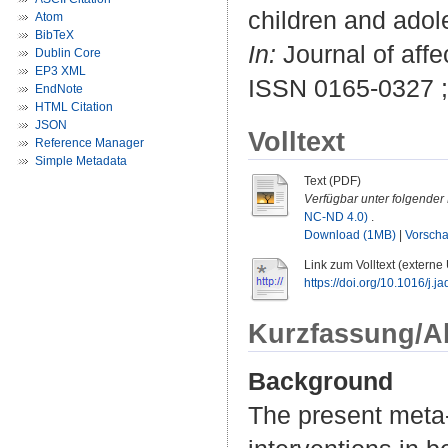
children and adol
Atom
BibTeX
In:
Journal of affe
Dublin Core
EP3 XML
ISSN 0165-0327 
EndNote
HTML Citation
JSON
Volltext
Reference Manager
Simple Metadata
Text (PDF)
Verfügbar unter folgender 
NC-ND 4.0)
.
Download (1MB)
|
Vorsch
Link zum Volltext (externe
https://doi.org/10.1016/j.
Kurzfassung/A
Background
The present meta-