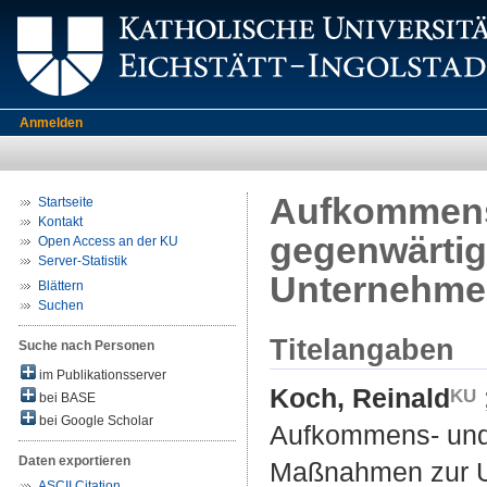
Anmelden
Aufkommens-
Startseite
Kontakt
gegenwärtig
Open Access an der KU
Server-Statistik
Unternehme
Blättern
Suchen
Titelangaben
Suche nach Personen
im Publikationsserver
Koch, Reinald
bei BASE
bei Google Scholar
Aufkommens- und 
Daten exportieren
Maßnahmen zur U
ASCII Citation