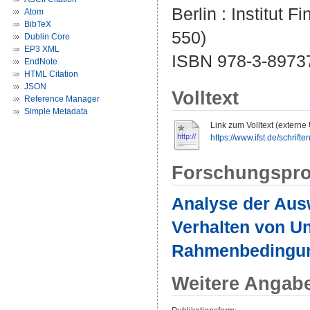
Berlin : Institut F
Atom
BibTeX
550)
Dublin Core
EP3 XML
ISBN 978-3-8973
EndNote
HTML Citation
JSON
Volltext
Reference Manager
Simple Metadata
Link zum Volltext (externe
https://www.ifst.de/schrifte
Forschungspro
Analyse der Aus
Verhalten von Un
Rahmenbedingung
Weitere Angab