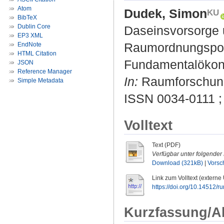
Atom
Dudek, Simon
BibTeX
Dublin Core
Daseinsvorsorge u
EP3 XML
Raumordnungspoli
EndNote
HTML Citation
Fundamentalökon
JSON
Reference Manager
In:
Raumforschung
Simple Metadata
ISSN 0034-0111 ;
Volltext
Text (PDF)
Verfügbar unter folgender 
Download (321kB)
|
Vorsc
Link zum Volltext (externe
https://doi.org/10.14512/ru
Kurzfassung/A