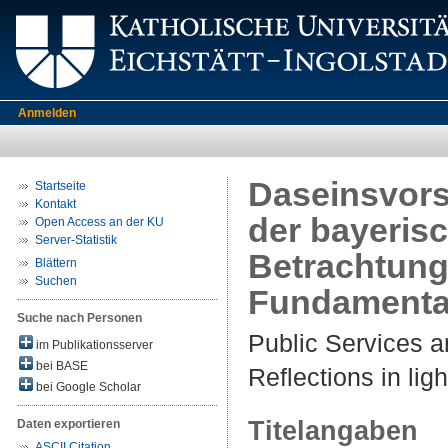
Anmelden
Daseinsvors
Startseite
Kontakt
der bayeris
Open Access an der KU
Server-Statistik
Betrachtung
Blättern
Suchen
Fundamenta
Suche nach Personen
Public Services an
im Publikationsserver
bei BASE
Reflections in li
bei Google Scholar
Titelangaben
Daten exportieren
ASCII Citation