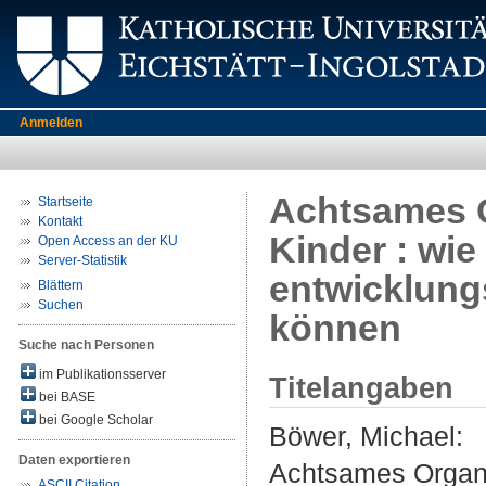
Anmelden
Achtsames O
Startseite
Kontakt
Kinder : wie
Open Access an der KU
Server-Statistik
entwicklungs
Blättern
Suchen
können
Suche nach Personen
im Publikationsserver
Titelangaben
bei BASE
bei Google Scholar
Böwer, Michael
:
Daten exportieren
Achtsames Organis
ASCII Citation