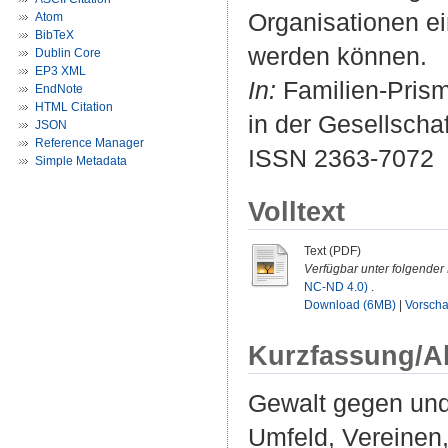
Organisationen ein
Atom
BibTeX
werden können.
Dublin Core
EP3 XML
In:
Familien-Prisma
EndNote
HTML Citation
in der Gesellschaf
JSON
Reference Manager
ISSN 2363-7072
Simple Metadata
Volltext
Text (PDF)
Verfügbar unter folgender 
NC-ND 4.0)
.
Download (6MB)
|
Vorsch
Kurzfassung/A
Gewalt gegen und 
Umfeld, Vereinen,