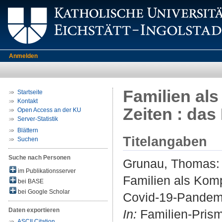
Anmelden
Familien al
Startseite
Kontakt
Zeiten : das
Open Access an der KU
Server-Statistik
Blättern
Titelangaben
Suchen
Suche nach Personen
Grunau, Thomas
:
im Publikationsserver
Familien als Komp
bei BASE
bei Google Scholar
Covid-19-Pandem
Daten exportieren
In:
Familien-Prisma
ASCII Citation