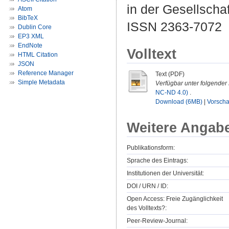
in der Gesellschaf
Atom
BibTeX
ISSN 2363-7072
Dublin Core
EP3 XML
EndNote
Volltext
HTML Citation
JSON
Reference Manager
Text (PDF)
Simple Metadata
Verfügbar unter folgender 
NC-ND 4.0)
.
Download (6MB)
|
Vorsch
Weitere Angab
Publikationsform:
Sprache des Eintrags:
Institutionen der Universität:
DOI / URN / ID:
Open Access: Freie Zugänglichkeit
des Volltexts?:
Peer-Review-Journal: