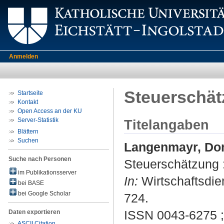
Anmelden
Steuerschät
Startseite
Kontakt
Open Access an der KU
Server-Statistik
Titelangaben
Blättern
Suchen
Langenmayr, Do
Suche nach Personen
Steuerschätzung :
im Publikationsserver
In:
Wirtschaftsdiens
bei BASE
bei Google Scholar
724.
ISSN 0043-6275 
Daten exportieren
ASCII Citation