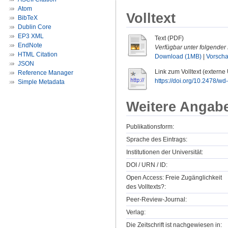
Atom
Volltext
BibTeX
Dublin Core
EP3 XML
Text (PDF)
EndNote
Verfügbar unter folgender 
HTML Citation
Download (1MB)
|
Vorsch
JSON
Link zum Volltext (externe
Reference Manager
https://doi.org/10.2478/w
Simple Metadata
Weitere Angab
Publikationsform:
Sprache des Eintrags:
Institutionen der Universität:
DOI / URN / ID:
Open Access: Freie Zugänglichkeit
des Volltexts?:
Peer-Review-Journal:
Verlag:
Die Zeitschrift ist nachgewiesen in: