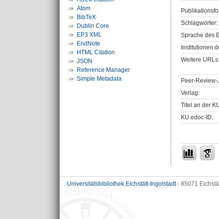
Atom
Publikationsfo
BibTeX
Schlagwörter:
Dublin Core
EP3 XML
Sprache des E
EndNote
Institutionen d
HTML Citation
Weitere URLs
JSON
Reference Manager
Simple Metadata
Peer-Review-J
Verlag:
Titel an der K
KU.edoc-ID:
Universitätsbibliothek Eichstätt-Ingolstadt
- 85071 Eichstä