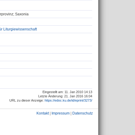
erprovinz; Saxonia
ür Liturgiewissenschaft
Eingestellt am: 11. Jan 2010 14:13
Letzte Änderung: 21. Jan 2016 16:04
URL zu dieser Anzeige:
https://edoc.ku.de/id/eprint/3273/
Kontakt
|
Impressum
|
Datenschutz