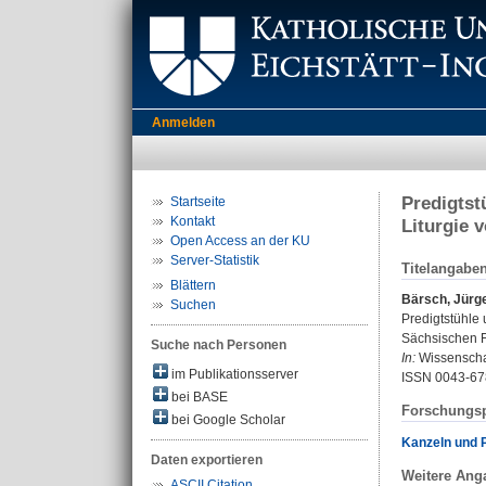
Anmelden
Predigtst
Startseite
Kontakt
Liturgie 
Open Access an der KU
Server-Statistik
Titelangabe
Blättern
Bärsch, Jürg
Suchen
Predigtstühle 
Sächsischen F
Suche nach Personen
In:
Wissenschaf
im Publikationsserver
ISSN 0043-67
bei BASE
Forschungsp
bei Google Scholar
Kanzeln und Pr
Daten exportieren
Weitere Ang
ASCII Citation