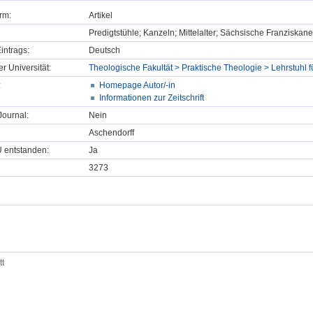
rm:
Artikel
Predigtstühle; Kanzeln; Mittelalter; Sächsische Franziskan
intrags:
Deutsch
er Universität:
Theologische Fakultät > Praktische Theologie > Lehrstuhl f
:
Homepage Autor/-in
Informationen zur Zeitschrift
ournal:
Nein
Aschendorff
U entstanden:
Ja
3273
tt