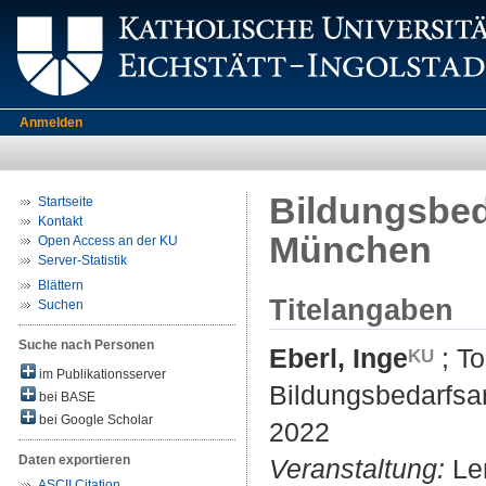
Anmelden
Bildungsbed
Startseite
Kontakt
München
Open Access an der KU
Server-Statistik
Blättern
Titelangaben
Suchen
Suche nach Personen
Eberl, Inge
;
To
im Publikationsserver
Bildungsbedarfs
bei BASE
bei Google Scholar
2022
Daten exportieren
Veranstaltung:
Ler
ASCII Citation